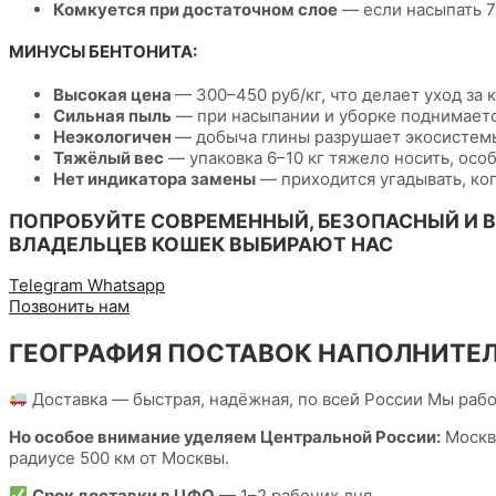
Комкуется при достаточном слое
— если насыпать 7
МИНУСЫ БЕНТОНИТА:
Высокая цена
— 300–450 руб/кг, что делает уход за 
Сильная пыль
— при насыпании и уборке поднимаетс
Неэкологичен
— добыча глины разрушает экосистемы,
Тяжёлый вес
— упаковка 6–10 кг тяжело носить, ос
Нет индикатора замены
— приходится угадывать, ког
ПОПРОБУЙТЕ СОВРЕМЕННЫЙ, БЕЗОПАСНЫЙ И 
ВЛАДЕЛЬЦЕВ КОШЕК ВЫБИРАЮТ НАС
Telegram
Whatsapp
Позвонить нам
ГЕОГРАФИЯ ПОСТАВОК НАПОЛНИТЕ
Доставка — быстрая, надёжная, по всей России Мы рабо
Но особое внимание уделяем Центральной России:
Москва
радиусе 500 км от Москвы.
Срок доставки в ЦФО
— 1–2 рабочих дня