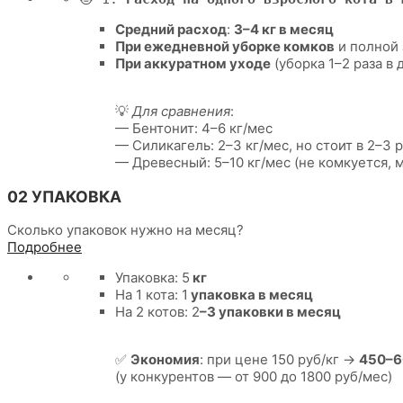
Средний расход
:
3–4 кг в месяц
При ежедневной уборке комков
и полной 
При аккуратном уходе
(уборка 1–2 раза в
💡
Для сравнения
:
— Бентонит: 4–6 кг/мес
— Силикагель: 2–3 кг/мес, но стоит в 2–3 
— Древесный: 5–10 кг/мес (не комкуется, 
02 УПАКОВКА
Сколько упаковок нужно на месяц?
Подробнее
Упаковка: 5
кг
На 1 кота: 1
упаковка в месяц
На 2 котов: 2
–3 упаковки в месяц
✅
Экономия
: при цене 150 руб/кг →
450–6
(у конкурентов — от 900 до 1800 руб/мес)